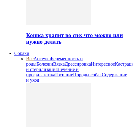
Кошка храпит во сне: что можно или
нужно делать
Собаки
Все
Аптечка
Беременность и
роды
Болезни
Вязка
Дрессировка
Интересное
Кастрац
и стерилизация
Лечение и
профилактика
Питание
Породы собак
Содержание
и уход