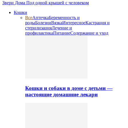
Звери Дома
Под одной крышей с человеком
Кошки
Все
Аптечка
Беременность и
роды
Болезни
Вязка
Интересное
Кастрация и
стерилизация
Лечение и
профилактика
Питание
Содержание и уход
Кошки и собаки в доме с детьми —
настоящие домашние лекари