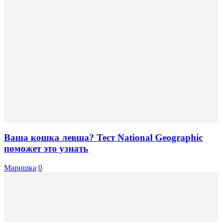
Ваша кошка левша? Тест National Geographic
поможет это узнать
Маришка
0