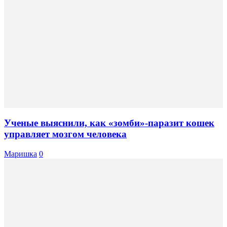
Ученые выяснили, как «зомби»-паразит кошек
управляет мозгом человека
Маришка
0