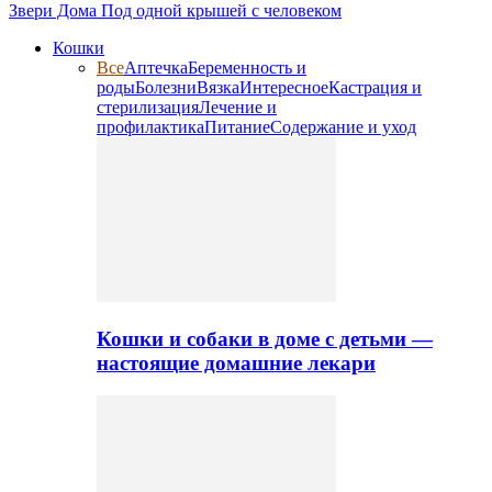
Звери Дома
Под одной крышей с человеком
Кошки
Все
Аптечка
Беременность и
роды
Болезни
Вязка
Интересное
Кастрация и
стерилизация
Лечение и
профилактика
Питание
Содержание и уход
Кошки и собаки в доме с детьми —
настоящие домашние лекари