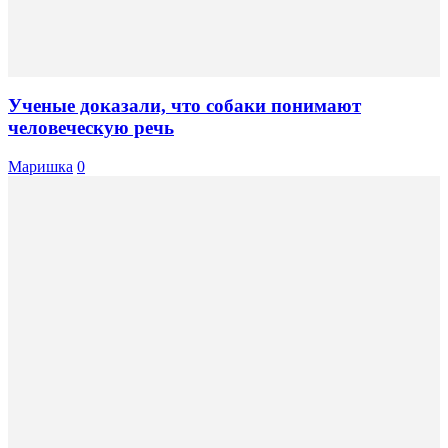
Ученые доказали, что собаки понимают
человеческую речь
Маришка
0