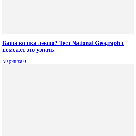
Ваша кошка левша? Тест National Geographic
поможет это узнать
Маришка
0