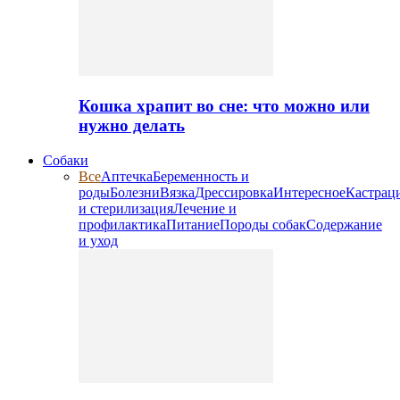
Кошка храпит во сне: что можно или
нужно делать
Собаки
Все
Аптечка
Беременность и
роды
Болезни
Вязка
Дрессировка
Интересное
Кастрац
и стерилизация
Лечение и
профилактика
Питание
Породы собак
Содержание
и уход