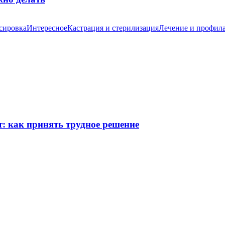
сировка
Интересное
Кастрация и стерилизация
Лечение и профил
т: как принять трудное решение