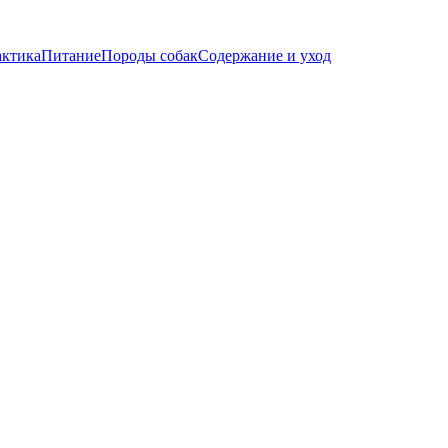
актика
Питание
Породы собак
Содержание и уход