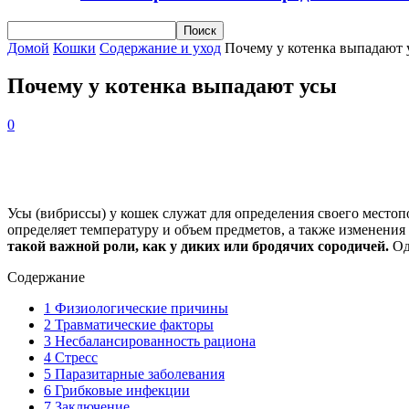
Домой
Кошки
Содержание и уход
Почему у котенка выпадают 
Почему у котенка выпадают усы
0
Усы (вибриссы) у кошек служат для определения своего место
определяет температуру и объем предметов, а также изменения
такой важной роли, как у диких или бродячих сородичей.
Од
Содержание
1
Физиологические причины
2
Травматические факторы
3
Несбалансированность рациона
4
Стресс
5
Паразитарные заболевания
6
Грибковые инфекции
7
Заключение