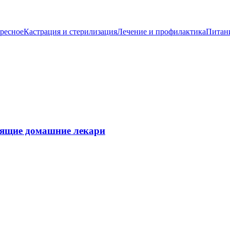
ресное
Кастрация и стерилизация
Лечение и профилактика
Питан
тоящие домашние лекари