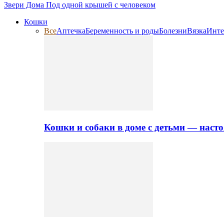
Звери Дома
Под одной крышей с человеком
Кошки
Все
Аптечка
Беременность и роды
Болезни
Вязка
Инте
Кошки и собаки в доме с детьми — нас