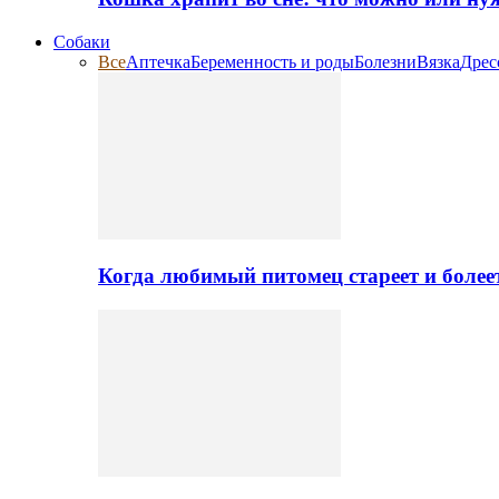
Собаки
Все
Аптечка
Беременность и роды
Болезни
Вязка
Дрес
Когда любимый питомец стареет и более