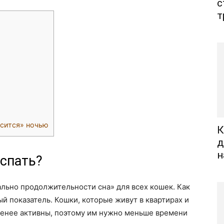
с
т
есится» ночью
К
д
н
спать?
ально продолжительности сна» для всех кошек. Как
й показатель. Кошки, которые живут в квартирах и
менее активны, поэтому им нужно меньше времени