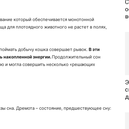
С
о
в
ивание который обеспечивается монотонной
ища для плотоядного животного не растет в полях,
 поймать добычу кошка совершает рывок.
В эти
ь накопленной энергии.
Продолжительный сон
ию и могла совершить несколько «решающих
Э
с
д
фазы сна. Дремота – состояние, предшествующее сну: