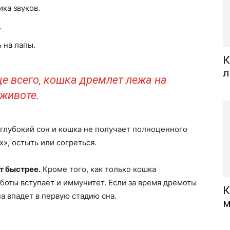
ка звуков.
.
 на лапы.
К
л
е всего, кошка дремлет лежа на
животе.
еглубокий сон и кошка не получает полноценного
», остыть или согреться.
т быстрее.
Кроме того, как только кошка
аботы вступает и иммунитет. Если за время дремоты
К
на впадет в первую стадию сна.
м