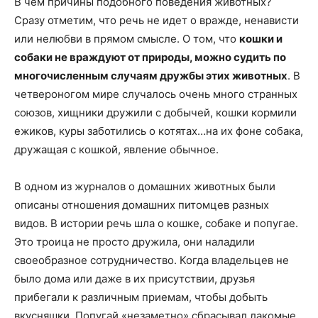
В чем причины подобного поведения животных?
Сразу отметим, что речь не идет о вражде, ненависти
или нелюбви в прямом смысле. О том, что
кошки и
собаки не враждуют от природы, можно судить по
многочисленным случаям дружбы этих животных
. В
четвероногом мире случалось очень много странных
союзов, хищники дружили с добычей, кошки кормили
ежиков, куры заботились о котятах…на их фоне собака,
дружащая с кошкой, явление обычное.
В одном из журналов о домашних животных были
описаны отношения домашних питомцев разных
видов. В истории речь шла о кошке, собаке и попугае.
Это троица не просто дружила, они наладили
своеобразное сотрудничество. Когда владельцев не
было дома или даже в их присутствии, друзья
прибегали к различным приемам, чтобы добыть
вкусняшки. Попугай «незаметно» сбрасывал лакомые