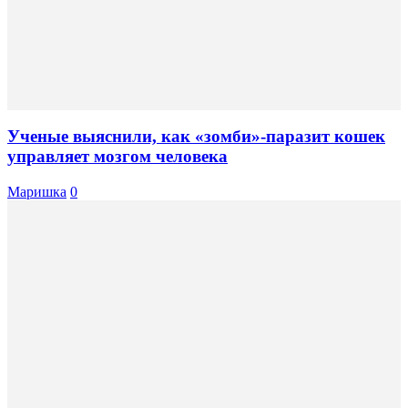
Ученые выяснили, как «зомби»-паразит кошек
управляет мозгом человека
Маришка
0