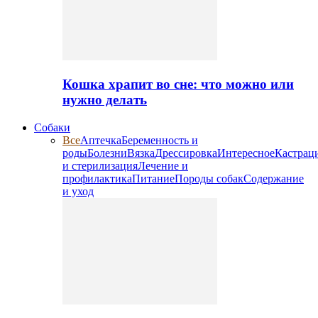
Кошка храпит во сне: что можно или
нужно делать
Собаки
Все
Аптечка
Беременность и
роды
Болезни
Вязка
Дрессировка
Интересное
Кастрац
и стерилизация
Лечение и
профилактика
Питание
Породы собак
Содержание
и уход