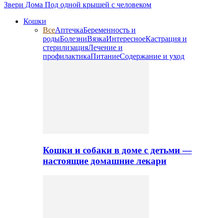
Звери Дома
Под одной крышей с человеком
Кошки
Все
Аптечка
Беременность и
роды
Болезни
Вязка
Интересное
Кастрация и
стерилизация
Лечение и
профилактика
Питание
Содержание и уход
Кошки и собаки в доме с детьми —
настоящие домашние лекари