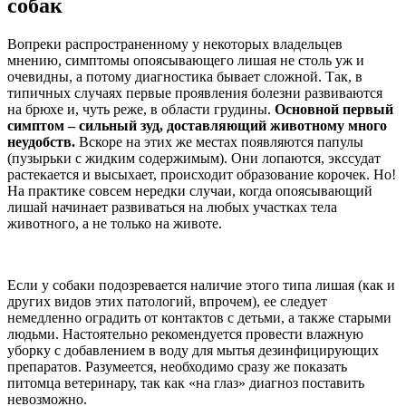
собак
Вопреки распространенному у некоторых владельцев
мнению, симптомы опоясывающего лишая не столь уж и
очевидны, а потому диагностика бывает сложной. Так, в
типичных случаях первые проявления болезни развиваются
на брюхе и, чуть реже, в области грудины.
Основной первый
симптом – сильный зуд, доставляющий животному много
неудобств.
Вскоре на этих же местах появляются папулы
(пузырьки с жидким содержимым). Они лопаются, экссудат
растекается и высыхает, происходит образование корочек. Но!
На практике совсем нередки случаи, когда опоясывающий
лишай начинает развиваться на любых участках тела
животного, а не только на животе.
Если у собаки подозревается наличие этого типа лишая (как и
других видов этих патологий, впрочем), ее следует
немедленно оградить от контактов с детьми, а также старыми
людьми. Настоятельно рекомендуется провести влажную
уборку с добавлением в воду для мытья дезинфицирующих
препаратов. Разумеется, необходимо сразу же показать
питомца ветеринару, так как «на глаз» диагноз поставить
невозможно.