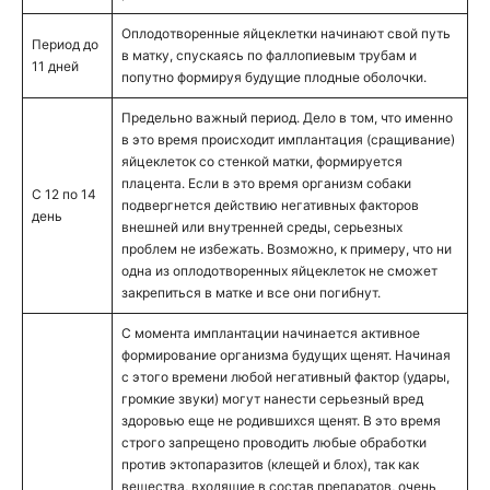
Оплодотворенные яйцеклетки начинают свой путь
Период до
в матку, спускаясь по фаллопиевым трубам и
11 дней
попутно формируя будущие плодные оболочки.
Предельно важный период. Дело в том, что именно
в это время происходит имплантация (сращивание)
яйцеклеток со стенкой матки, формируется
плацента. Если в это время организм собаки
С 12 по 14
подвергнется действию негативных факторов
день
внешней или внутренней среды, серьезных
проблем не избежать. Возможно, к примеру, что ни
одна из оплодотворенных яйцеклеток не сможет
закрепиться в матке и все они погибнут.
С момента имплантации начинается активное
формирование организма будущих щенят. Начиная
с этого времени любой негативный фактор (удары,
громкие звуки) могут нанести серьезный вред
здоровью еще не родившихся щенят. В это время
строго запрещено проводить любые обработки
против эктопаразитов (клещей и блох), так как
вещества, входящие в состав препаратов, очень