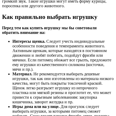
громкий звук. Такие игрушки могут иметь форму курицы,
поросенка или другого животного.
Как правильно выбрать игрушку
Перед тем как купить игрушку мы бы советовали
обратить внимание на:
Интересы щенка.
Следует учесть индивидуальные
особенности поведения и темперамента животного.
Активным щенкам, которые находятся в постоянном
движении и любят побегать, подойдут фризби или
мячики. Если питомец обожает все грызть, предложите
ему игрушки из качественного силикона (косточки,
мячи и пр.).
Материал.
Не рекомендуется выбирать дешевые
игрушки, так как они изготовлены из материала низкого
качества, могут быть покрыты токсичной краской.
Щенок легко разгрызет игрушку из непрочного
пластика или мягкой резины и проглотит ее, что может
привести к серьезным заболеваниям: закупорка
кишечника, заворот желудка и пр.
Игры дома или на улице.
Для прогулок следует
выбирать игрушки, за которыми питомец сможет
побегать. Сюда входят тарелки фризби, мячи, пуллеры.