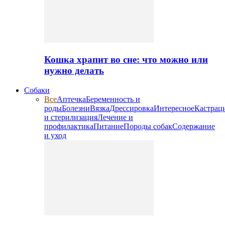
Кошка храпит во сне: что можно или
нужно делать
Собаки
Все
Аптечка
Беременность и
роды
Болезни
Вязка
Дрессировка
Интересное
Кастрац
и стерилизация
Лечение и
профилактика
Питание
Породы собак
Содержание
и уход