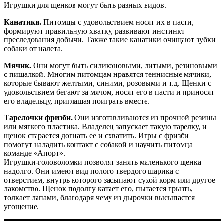
Игрушки для щенков могут быть разных видов.
Канатики.
Питомцы с удовольствием носят их в пасти,
формируют правильную хватку, развивают инстинкт
преследования добычи. Также такие канатики очищают зубки
собаки от налета.
Мячик.
Они могут быть силиконовыми, литыми, резиновыми
с пищалкой. Многим питомцам нравятся теннисные мячики,
которые бывают желтыми, синими, розовыми и т.д. Щенки с
удовольствием бегают за мячом, носят его в пасти и приносят
его владельцу, приглашая поиграть вместе.
Тарелочки фризби.
Они изготавливаются из прочной резины
или мягкого пластика. Владелец запускает такую тарелку, и
щенок старается догнать ее и схватить. Игры с фризби
помогут наладить контакт с собакой и научить питомца
команде «Апорт».
Игрушки-головоломки позволят занять маленького щенка
надолго. Они имеют вид полого твердого шарика с
отверстием, внутрь которого засыпают сухой корм или другое
лакомство. Щенок подолгу катает его, пытается грызть,
толкает лапами, благодаря чему из дырочки высыпается
угощение.