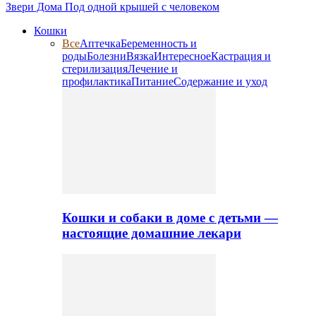
Звери Дома
Под одной крышей с человеком
Кошки
Все
Аптечка
Беременность и
роды
Болезни
Вязка
Интересное
Кастрация и
стерилизация
Лечение и
профилактика
Питание
Содержание и уход
Кошки и собаки в доме с детьми —
настоящие домашние лекари