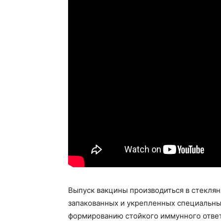
Выпуск вакцины производиться в стеклян
запакованных и укрепленных специальны
формированию стойкого иммунного ответ