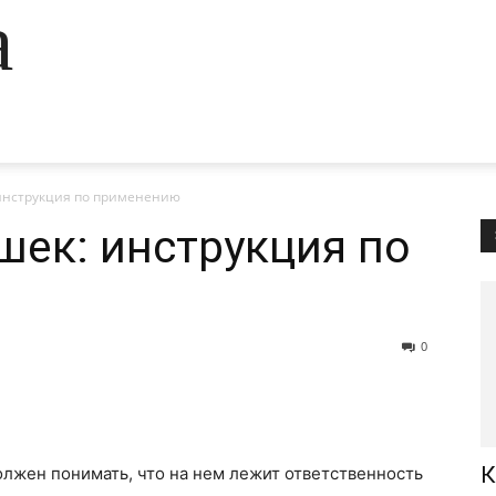
а
 инструкция по применению
шек: инструкция по
0
К
лжен понимать, что на нем лежит ответственность