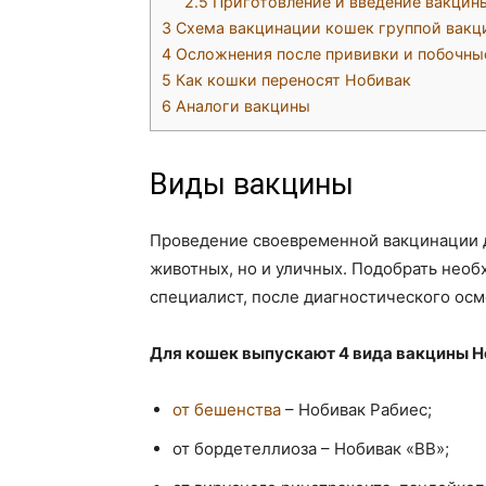
2.5
Приготовление и введение вакцин
3
Схема вакцинации кошек группой вакц
4
Осложнения после прививки и побочны
5
Как кошки переносят Нобивак
6
Аналоги вакцины
Виды вакцины
Проведение своевременной вакцинации д
животных, но и уличных. Подобрать нео
специалист, после диагностического осм
Для кошек выпускают 4 вида вакцины Н
от бешенства
– Нобивак Рабиес;
от бордетеллиоза – Нобивак «ВВ»;