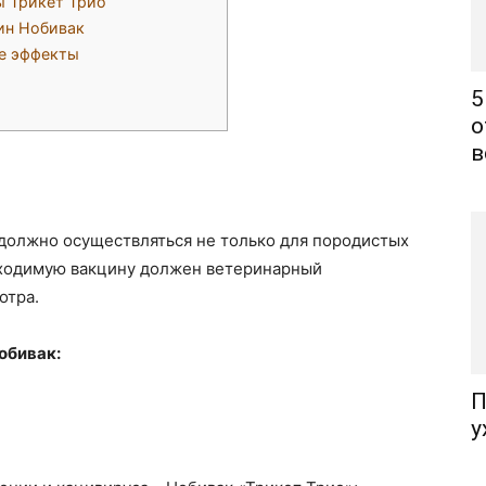
ы Трикет Трио
ин Нобивак
е эффекты
5
о
в
олжно осуществляться не только для породистых
бходимую вакцину должен ветеринарный
отра.
обивак:
П
у