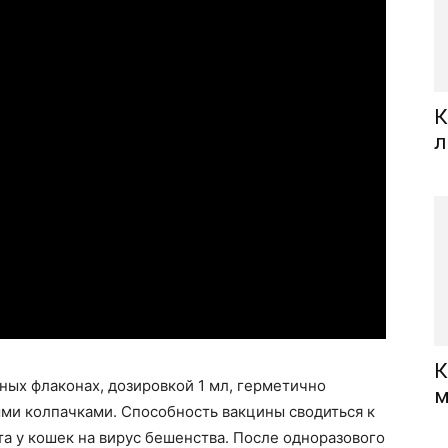
К
л
К
ных флаконах, дозировкой 1 мл, герметично
м
ми колпачками. Способность вакцины сводиться к
а у кошек на вирус бешенства. После одноразового