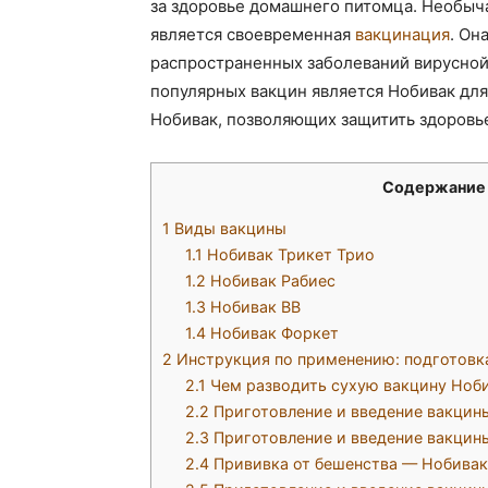
за здоровье домашнего питомца. Необыч
является своевременная
вакцинация
. Он
распространенных заболеваний вирусной
популярных вакцин является Нобивак для
Нобивак, позволяющих защитить здоровье
Содержание
1
Виды вакцины
1.1
Нобивак Трикет Трио
1.2
Нобивак Рабиес
1.3
Нобивак ВВ
1.4
Нобивак Форкет
2
Инструкция по применению: подготовка
2.1
Чем разводить сухую вакцину Ноб
2.2
Приготовление и введение вакцин
2.3
Приготовление и введение вакцин
2.4
Прививка от бешенства — Нобивак