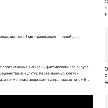
С
о
в
онах, емкость 1 мл – равнозначно одной дозе
е протективные антигены фиксированного вируса
Э
 бешенства из культур перевиваемых клеток
с
, а также инактивированных пропиолактоном В с
д