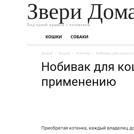
Звери Дом
Под одной крышей с человеком
КОШКИ
СОБАКИ
Домой
Кошки
Аптечка
Нобивак для кошек:
Нобивак для ко
применению
Приобретая котенка, каждый владелец до