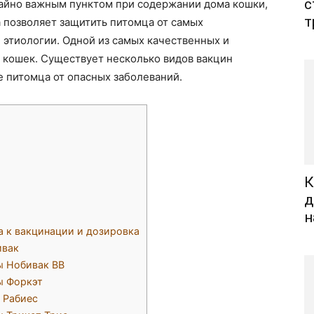
с
айно важным пунктом при содержании дома кошки,
т
а позволяет защитить питомца от самых
 этиологии. Одной из самых качественных и
 кошек. Существует несколько видов вакцин
 питомца от опасных заболеваний.
К
д
н
 к вакцинации и дозировка
ивак
ы Нобивак ВВ
ы Форкэт
 Рабиес