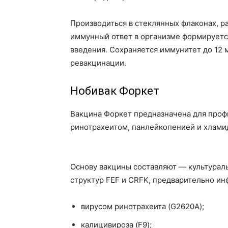
Производиться в стеклянных флаконах, ра
иммунный ответ в организме формируется
введения. Сохраняется иммунитет до 12 
ревакцинации.
Нобивак Форкет
Вакцина Форкет предназначена для проф
ринотрахеитом, панлейкопенией и хламид
Основу вакцины составляют — культурал
структур FEF и CRFK, предварительно и
вирусом ринотрахеита (G2620A);
калицивироза (F9);