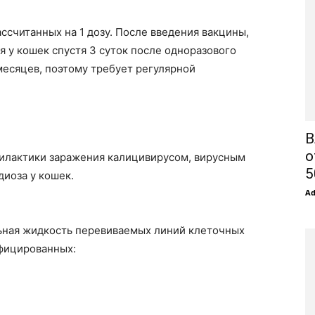
ссчитанных на 1 дозу. После введения вакцины,
 у кошек спустя 3 суток после одноразового
месяцев, поэтому требует регулярной
В
о
илактики заражения калицивирусом, вирусным
5
иоза у кошек.
A
ьная жидкость перевиваемых линий клеточных
нфицированных: