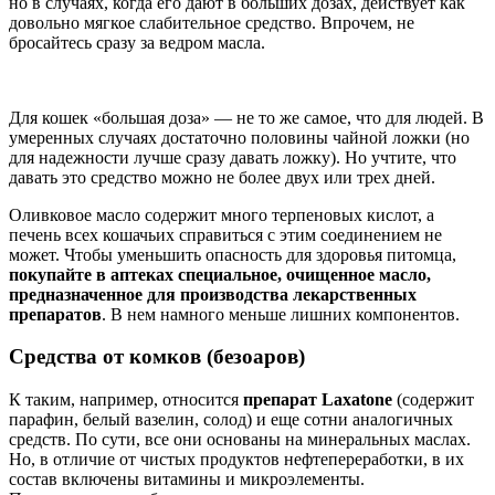
но в случаях, когда его дают в больших дозах, действует как
довольно мягкое слабительное средство. Впрочем, не
бросайтесь сразу за ведром масла.
Для кошек «большая доза» — не то же самое, что для людей. В
умеренных случаях достаточно половины чайной ложки (но
для надежности лучше сразу давать ложку). Но учтите, что
давать это средство можно не более двух или трех дней.
Оливковое масло содержит много терпеновых кислот, а
печень всех кошачьих справиться с этим соединением не
может. Чтобы уменьшить опасность для здоровья питомца,
покупайте в аптеках специальное, очищенное масло,
предназначенное для производства лекарственных
препаратов
. В нем намного меньше лишних компонентов.
Средства от комков (безоаров)
К таким, например, относится
препарат Laxatone
(содержит
парафин, белый вазелин, солод) и еще сотни аналогичных
средств. По сути, все они основаны на минеральных маслах.
Но, в отличие от чистых продуктов нефтепереработки, в их
состав включены витамины и микроэлементы.