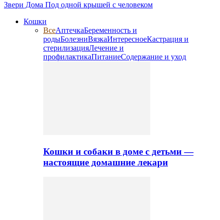
Звери Дома
Под одной крышей с человеком
Кошки
Все
Аптечка
Беременность и
роды
Болезни
Вязка
Интересное
Кастрация и
стерилизация
Лечение и
профилактика
Питание
Содержание и уход
Кошки и собаки в доме с детьми —
настоящие домашние лекари