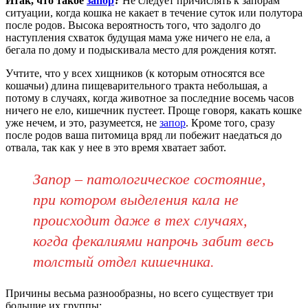
Итак, что такое
запор
?
Не следует причислять к запорам
ситуации, когда кошка не какает в течение суток или полутора
после родов. Высока вероятность того, что задолго до
наступления схваток будущая мама уже ничего не ела, а
бегала по дому и подыскивала место для рождения котят.
Учтите, что у всех хищников (к которым относятся все
кошачьи) длина пищеварительного тракта небольшая, а
потому в случаях, когда животное за последние восемь часов
ничего не ело, кишечник пустеет. Проще говоря, какать кошке
уже нечем, и это, разумеется, не
запор
. Кроме того, сразу
после родов ваша питомица вряд ли побежит наедаться до
отвала, так как у нее в это время хватает забот.
Запор – патологическое состояние,
при котором выделения кала не
происходит даже в тех случаях,
когда фекалиями напрочь забит весь
толстый отдел кишечника.
Причины весьма разнообразны, но всего существует три
большие их группы: