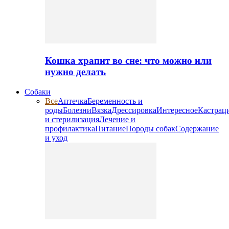
Кошка храпит во сне: что можно или
нужно делать
Собаки
Все
Аптечка
Беременность и
роды
Болезни
Вязка
Дрессировка
Интересное
Кастрац
и стерилизация
Лечение и
профилактика
Питание
Породы собак
Содержание
и уход