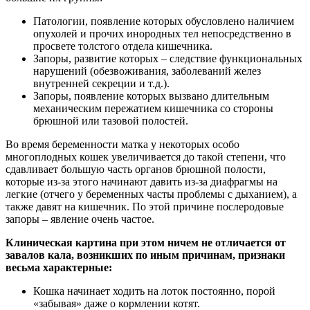
Патологии, появление которых обусловлено наличием
опухолей и прочих инородных тел непосредственно в
просвете толстого отдела кишечника.
Запоры, развитие которых – следствие функциональных
нарушений (обезвоживания, заболеваний желез
внутренней секреции и т.д.).
Запоры, появление которых вызвано длительным
механическим пережатием кишечника со стороны
брюшной или тазовой полостей.
Во время беременности матка у некоторых особо
многоплодных кошек увеличивается до такой степени, что
сдавливает большую часть органов брюшной полости,
которые из-за этого начинают давить из-за диафрагмы на
легкие (отчего у беременных часты проблемы с дыханием), а
также давят на кишечник. По этой причине послеродовые
запоры – явление очень частое.
Клиническая картина при этом ничем не отличается от
завалов кала, возникших по иным причинам, признаки
весьма характерные:
Кошка начинает ходить на лоток постоянно, порой
«забывая» даже о кормлении котят.