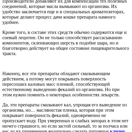
Производители добавляют их для компенсации тех полезных
соединений, которые масла вымывают из организма. Их
удобство заключается еще и в специальных ароматизиторах,
которые делают процесс дачи кошке препарата намного
удобнее.
Кроме того, в составе этих средств обычно содержится еще и
соевый лецитин. Он не только способствует рассасыванию
компонентов, склеивающих шерсть в подобие шара, но и
благотворно действует на общее состояние пищеварительного
тракта.
Наконец, все эти препараты обладают смазывающим
действием, а потому могут покрывать поверхность
пересохших каловых масс пленкой, способствующей
естественному выведению фекалий из организма. Но при
этом нужно помнить о некоторых особенностях лекарств.
Да, эти препараты смазывают кал, упрощая его выведение из
организма, но… маслянистая пленка, которая при этом
покрывает поверхность фекалий, одновременно не
пропускает воду. При умеренных и слабых запорах в этом нет
ничего страшного, но если застой сильный, то за полчаса или
час до их применения желательно сделать питомице
клизму
.