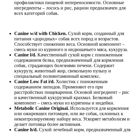
профилактики пищевой непереносимости. Основные
ингредиенты – лосось и рис, рацион предназначен для
всех категорий собак.
Canine w/d with Chicken.
Сухой корм, созданный для
питания «дородных» собак всех пород и возрастов.
Способствует снижению веса. Основной компонент –
смесь муки из куриного и индюшачьего мяса, кукуруза.
Canine l/d.
Качественный сухой корм с пониженным
содержанием белка, предназначенный для кормления
собак, страдающих болезнями печени. Содержит
кукурузу, животный жир, свекольную пульпу и
специальный поливитаминный комплекс.
Canine Low Fat i/d.
Холистик с пониженным
содержанием липидов. Применяют его при
расстройствах пищеварения. Основой ингредиент – рис
и качественный кукурузный крахмал. Белковый
компонент – смесь муки из курятины и индейки.
Metabolic Canine Original.
Используется для кормления
или ожиревших питомцев, или же собак, склонных к
неконтролируемому набору веса. Ускоряет метаболизм и
делает питомца более активным.
Canine h/d.
Сухой лечебный корм, предназначенный для