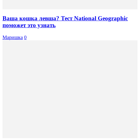
Ваша кошка левша? Тест National Geographic
поможет это узнать
Маришка
0