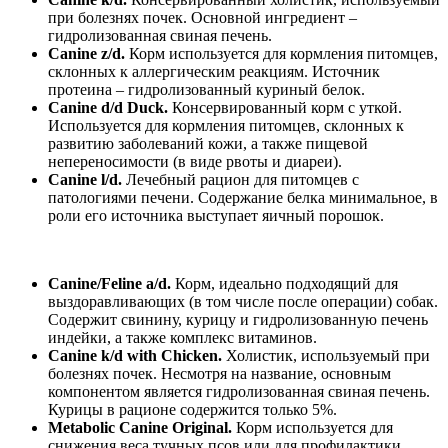
при болезнях почек. Основной ингредиент –
гидролизованная свиная печень.
Canine z/d.
Корм используется для кормления питомцев,
склонных к аллергическим реакциям. Источник
протеина – гидролизованный куриный белок.
Canine d/d Duck.
Консервированный корм с уткой.
Используется для кормления питомцев, склонных к
развитию заболеваний кожи, а также пищевой
непереносимости (в виде рвоты и диареи).
Canine l/d.
Лечебный рацион для питомцев с
патологиями печени. Содержание белка минимальное, в
роли его источника выступает яичный порошок.
Canine/Feline a/d.
Корм, идеально подходящий для
выздоравливающих (в том числе после операции) собак.
Содержит свинину, курицу и гидролизованную печень
индейки, а также комплекс витаминов.
Canine k/d with Chicken.
Холистик, используемый при
болезнях почек. Несмотря на название, основным
компонентом является гидролизованная свиная печень.
Курицы в рационе содержится только 5%.
Metabolic Canine Original.
Корм используется для
снижения веса тучных псов или для профилактики