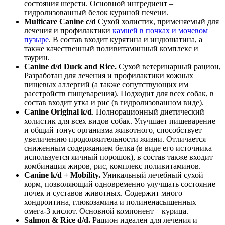
состояния шерсти. Основной ингредиент –
гидролизованный белок куриной печени.
Multicare Canine c/d
Сухой холистик, применяемый для
лечения и профилактики
камней в почках и мочевом
пузыре
. В состав входит курятина и индюшатина, а
также качественный поливитаминный комплекс и
таурин.
Canine d/d Duck and Rice.
Сухой ветеринарный рацион,
Разработан для лечения и профилактики кожных
пищевых аллергий (а также сопутствующих им
расстройств пищеварения). Подходит для всех собак, в
состав входит утка и рис (в гидролизованном виде).
Canine Original k/d
. Полнорационный диетический
холистик для всех видов собак. Улучшает пищеварение
и общий тонус организма животного, способствует
увеличению продолжительности жизни. Отличается
сниженным содержанием белка (в виде его источника
используется яичный порошок), в состав также входит
комбинация жиров, рис, комплекс поливитаминов.
Canine k/d + Mobility.
Уникальный лечебный сухой
корм, позволяющий одновременно улучшать состояние
почек и суставов животных. Содержит много
хондроитина, глюкозамина и полиненасыщенных
омега-3 кислот. Основной компонент – курица.
Salmon & Rice d/d.
Рацион идеален для лечения и