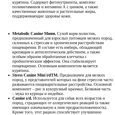
курятина. Содержит фитонутриенты, комплекс
поливитаминов и витамина А с цинком, а также
качественные животные и растительные жиры,
поддерживающие здоровье кожи.
Metabolic Canine Мини.
Сухой корм-холистик,
предназначенный для взрослых питомцев мелких пород,
склонных к стрессам и хроническим расстройствам
пищеварения. В составе есть имбирь, обладающий
крепящим и антисептическим действием, а также
особым образом обработанная клетчатка с
пробиотическим эффектом. Она стабилизирует
пищеварение. Основным компонентом является
курятина.
Stress Canine Mini i/dTM.
Предназначен для мелких
пород, у представителей которых на фоне стрессов часто
развиваются пищеварительные расстройства. Основной
компонент – рис и кукурузный крахмал. Белковая часть
– мука из курицы и индейки.
Canine z/d.
Используется для собак всех возрастов и
пород, страдающих от аллергических реакций (а также
имеющих изначальную к ним предрасположенность).
Кроме того, этот рацион способствует улучшению