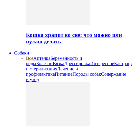
Кошка храпит во сне: что можно или
нужно делать
Собаки
Все
Аптечка
Беременность и
роды
Болезни
Вязка
Дрессировка
Интересное
Кастрац
и стерилизация
Лечение и
профилактика
Питание
Породы собак
Содержание
и уход