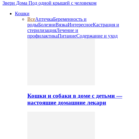
Звери Дома
Под одной крышей с человеком
Кошки
Все
Аптечка
Беременность и
роды
Болезни
Вязка
Интересное
Кастрация и
стерилизация
Лечение и
профилактика
Питание
Содержание и уход
Кошки и собаки в доме с детьми —
настоящие домашние лекари