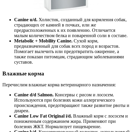
Canine u/d.
Холистик, созданный для кормления собак,
страдающих от камней в почках, или же
предрасположенных к их появлению. Отличается
малым количеством белка и поваренной соли в составе.
Metabolic + Mobility Canine.
Сухой корм,
предназначенный для собак всех пород и возрастов.
Помогает вылечить или предотвратить ожирение, а
также показан питомцам, страдающим заболеваниями
суставов.
Влажные корма
Перечислим влажные корма ветеринарного назначения:
Canine d/d Salmon.
Консервы с рисом и лососем.
Используются при болезнях кожи аллергического
происхождения, предотвращают также развитие рвоты и
диареи.
Canine Low Fat Original i/d.
Влажный корм с лососем и
пониженным содержанием жира. Применяют при
болезнях ЖКТ. Нормализует пищеварение.
Canine k/d.
Консервированный холистик, используемый