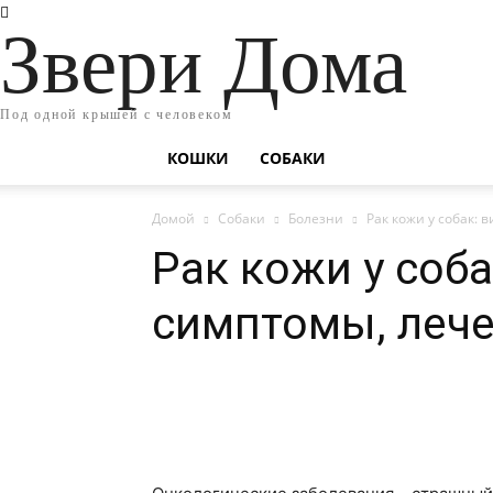
Звери Дома
Под одной крышей с человеком
КОШКИ
СОБАКИ
Домой
Собаки
Болезни
Рак кожи у собак: 
Рак кожи у соба
симптомы, леч