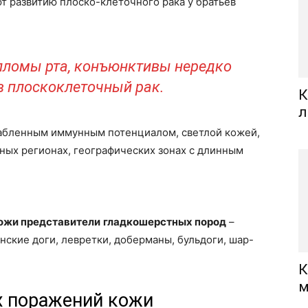
т развитию плоско-клеточного рака у братьев
лломы рта, конъюнктивы нередко
в плоскоклеточный рак.
К
л
лабленным иммунным потенциалом, светлой кожей,
ных регионах, географических зонах с длинным
ожи представители
гладкошерстных пород
–
нские доги, левретки, доберманы, бульдоги, шар-
К
м
х поражений кожи