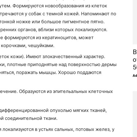
тем. Формируются новообразования из клеток
стречаются у собак с темной кожей. Напоминают по
тонкой ножке или большое пигментное пятно.
ренних органов, вблизи которых локализуются.
ые формируются из кератиноцитов, может
 корочками, чешуйками.
В
еток кожи). Имеют злокачественный характер.
о
ки, плотные приподнятые над поверхностью дермы
5
еняться, поражать мышцы. Хорошо поддаются
A
течение. Образуются из эпительальных клеточных
 дифференцированной опухолью мягких тканей,
ой соединительной ткани.
 локализуются в устьях сальных, потовых желез, у