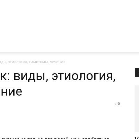
виды, этиология, симптомы, лечение
к: виды, этиология,
ение
0