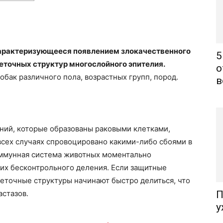
 характеризующееся появлением злокачественного
5
леточных структур многослойного эпителия.
о
обак различного пола, возрастных групп, пород.
в
ний, которые образованы раковыми клетками,
 всех случаях спровоцировано какими-либо сбоями в
иммунная система животных моментально
 их бесконтрольного деления. Если защитные
еточные структуры начинают быстро делиться, что
стазов.
П
у