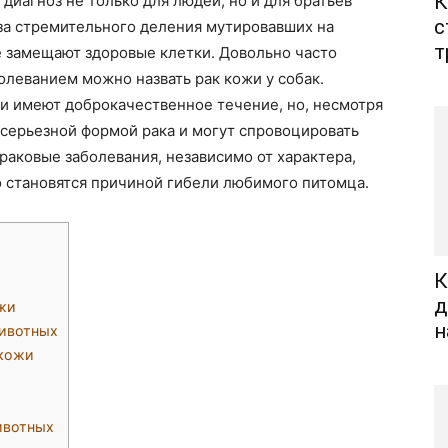
К
диагноз не только для людей, но и для братьев
с
за стремительного деления мутировавших на
т
е замещают здоровые клетки. Довольно часто
леванием можно назвать рак кожи у собак.
и имеют доброкачественное течение, но, несмотря
я серьезной формой рака и могут спровоцировать
аковые заболевания, независимо от характера,
о становятся причиной гибели любимого питомца.
К
д
жи
н
ивотных
 кожи
ивотных