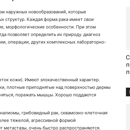
рм наружных новообразований, которые
х структур. Каждая форма рака имеет свои
ие, морфологические особенности. При этом
гда позволяет определить их природу. диагноз
ии, операции, других комплексных лабораторно-
С
п
п
еток кожи). Имеют злокачественный характер.
ки, плотные приподнятые над поверхностью дермы
еняться, поражать мышцы. Хорошо поддаются
налиомы, грибовидный рак, сквамозно-клеточная
олее тяжелой, агрессивной формой
ют метастазы, очень быстро распространяются.