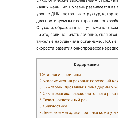
Онкологические заболевания – страшный 
наших меньших. Болезнь развивается из-
уровне ДНК клеточных структур, которы
диагностируемым в ветпрактике онкозабо
Опухоли, образованные тучными клеткам
на это, если не начать лечение, являютс
тяжелые нарушения в организме. Любые р
скорости развития онкопроцесса нередк
Содержание
1
Этиология, причины
2
Классификация раковых поражений ко
3
Симптомы, проявления рака дермы у ж
4
Симптоматика плоскоклеточного рака
5
Базальноклеточный рак
6
Диагностика
7
Лечебные методики при раке кожи у ж