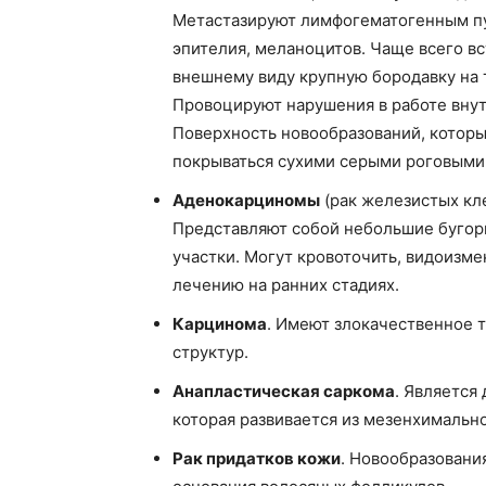
Метастазируют лимфогематогенным пу
эпителия, меланоцитов. Чаще всего в
внешнему виду крупную бородавку на 
Провоцируют нарушения в работе внут
Поверхность новообразований, котор
покрываться сухими серыми роговыми
Аденокарциномы
(рак железистых кл
Представляют собой небольшие бугор
участки. Могут кровоточить, видоизм
лечению на ранних стадиях.
Карцинома
. Имеют злокачественное 
структур.
Анапластическая саркома
. Является
которая развивается из мезенхимальн
Рак придатков кожи
. Новообразования