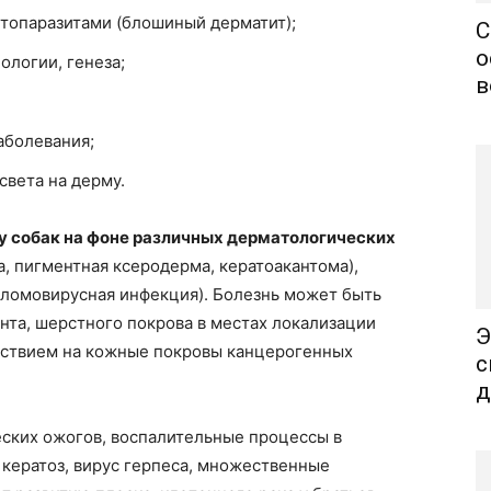
топаразитами (блошиный дерматит);
С
о
ологии, генеза;
в
аболевания;
света на дерму.
у собак на фоне различных дерматологических
, пигментная ксеродерма, кератоакантома),
ломовирусная инфекция). Болезнь может быть
нта, шерстного покрова в местах локализации
Э
йствием на кожные покровы канцерогенных
с
д
еских ожогов, воспалительные процессы в
кератоз, вирус герпеса, множественные