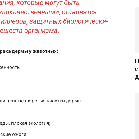
ния, которые могут быть
злокачественными, становятся
иллеров, защитных биологически-
еществ организма.
рака дермы у животных:
П
женность;
с
д
ащищенные шерстью участки дермы;
ды, плохая экология;
ские ожоги;