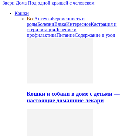
Звери Дома
Под одной крышей с человеком
Кошки
Все
Аптечка
Беременность и
роды
Болезни
Вязка
Интересное
Кастрация и
стерилизация
Лечение и
профилактика
Питание
Содержание и уход
Кошки и собаки в доме с детьми —
настоящие домашние лекари