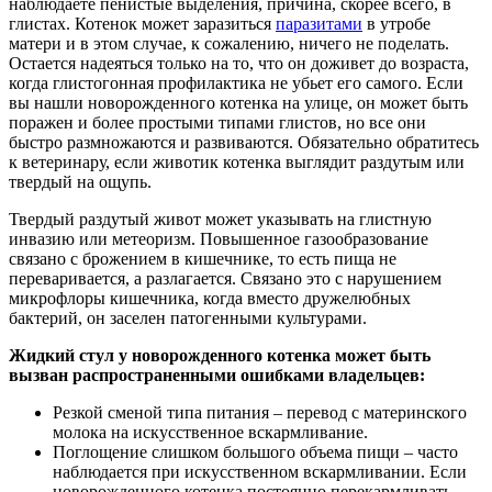
наблюдаете пенистые выделения, причина, скорее всего, в
глистах. Котенок может заразиться
паразитами
в утробе
матери и в этом случае, к сожалению, ничего не поделать.
Остается надеяться только на то, что он доживет до возраста,
когда глистогонная профилактика не убьет его самого. Если
вы нашли новорожденного котенка на улице, он может быть
поражен и более простыми типами глистов, но все они
быстро размножаются и развиваются. Обязательно обратитесь
к ветеринару, если животик котенка выглядит раздутым или
твердый на ощупь.
Твердый раздутый живот может указывать на глистную
инвазию или метеоризм. Повышенное газообразование
связано с брожением в кишечнике, то есть пища не
переваривается, а разлагается. Связано это с нарушением
микрофлоры кишечника, когда вместо дружелюбных
бактерий, он заселен патогенными культурами.
Жидкий стул у новорожденного котенка может быть
вызван распространенными ошибками владельцев:
Резкой сменой типа питания – перевод с материнского
молока на искусственное вскармливание.
Поглощение слишком большого объема пищи – часто
наблюдается при искусственном вскармливании. Если
новорожденного котенка постоянно перекармливать,