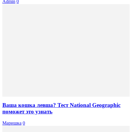
Admin
0
Ваша кошка левша? Тест National Geographic
поможет это узнать
Маришка
0