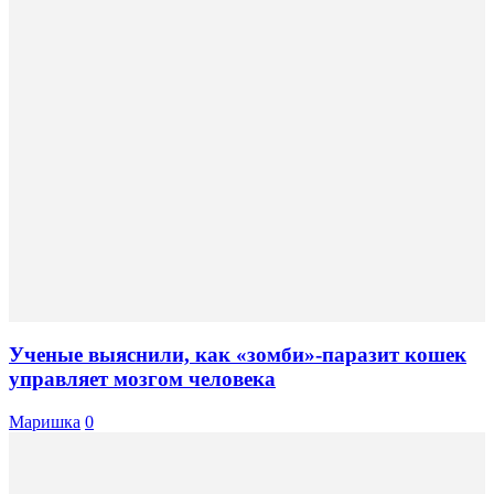
Ученые выяснили, как «зомби»-паразит кошек
управляет мозгом человека
Маришка
0