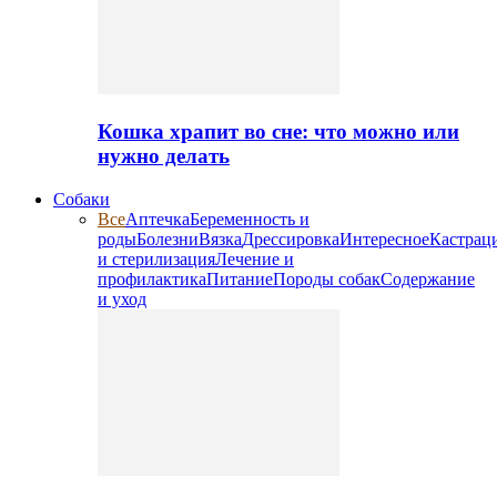
Кошка храпит во сне: что можно или
нужно делать
Собаки
Все
Аптечка
Беременность и
роды
Болезни
Вязка
Дрессировка
Интересное
Кастрац
и стерилизация
Лечение и
профилактика
Питание
Породы собак
Содержание
и уход