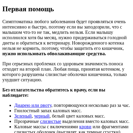
Первая помощь
Симптоматика любого заболевания будет проявляться очень
интенсивно и быстро, поэтому если вы заподозрили, что с
малышом что-то не так, медлить нельзя. Если малышу
исполнился хотя бы месяц, нужно придерживаться голодной
диеты и обратиться к ветеринару. Новорожденного котенка
нельзя не кормить, поэтому, чтобы защитить его кишечник,
нужно использовать обволакивающие средства.
При серьезных проблемах со здоровьем значимость поноса
отходит на второй план. Любая пища, принятая котенком, у
которого разрушены слизистые оболочки кишечника, только
ухудшит ситуацию.
Без отлагательства обратитесь к врачу, если вы
наблюдаете:
Диарею или рвоту
, повторяющуюся несколько раз за час.
Гнилостный запах каловых масс.
Зеленый
,
черный
, белый цвет каловых масс.
Прозрачные
слизистые
выделения вместо каловых масс.
Каловые массы с включениями
крови
или фрагментами
слизистых оболочек (выглядят, как темные сгустки).