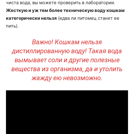
чиста вода, вы можете проверить в лаборатории.
Жесткую и уж тем более техническую воду кошкам
категорически нельзя
(едва ли питомец станет ее
пить).
Важно! Кошкам нельзя
дистиллированную воду! Такая вода
вымывает соли и другие полезные
вещества из организма, да и утолить
жажду ею невозможно.