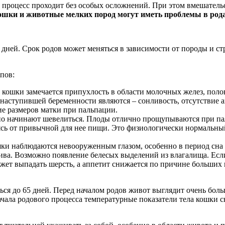
 процесс проходит без особых осложнений. При этом вмешательс
ошки и животные мелких пород могут иметь проблемы в род
 дней. Срок родов может меняться в зависимости от породы и стр
пов:
 кошки замечается припухлость в области молочных желез, полов
аступившей беременности являются – сонливость, отсутствие а
ие размеров матки при пальпации.
но начинают шевелиться. Плоды отлично прощупываются при пал
ясь от привычной для нее пищи. Это физиологически нормальный 
шки наблюдаются невооруженным глазом, особенно в период сн
ива. Возможно появление белесых выделений из влагалища. Есл
ожет выпадать шерсть, а аппетит снижается по причине больших 
ься до 65 дней. Перед началом родов живот выглядит очень боль
 начала родового процесса температурные показатели тела кошки 