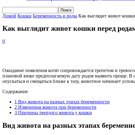
Домой
Кошки
Беременность и роды
Как выглядит живот кошки
Как выглядит живот кошки перед родам
0
Ожидание появления котят сопровождается трепетом и тревогой
плановой вязке предполагаемую дату родов выявить проще. В с
опускаться и смещаться ближе к тазу, животное начинает успок
Содержание
1
Вид живота на разных этапах беременности
2
Изменения живота при беременности
3
Причины твердого живота у кошки
Вид живота на разных этапах беременн