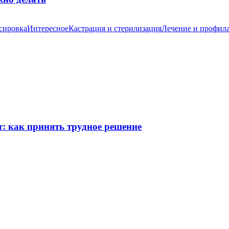
сировка
Интересное
Кастрация и стерилизация
Лечение и профил
т: как принять трудное решение