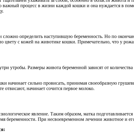
т тщательней ухаживать за собой, особенно в области живота и
 важный процесс в жизни каждой кошки и она нуждается в помо
у.
и сложно определить наступившую беременность. Но по окончан
 по цвету с кожей на животике кошки. Примечательно, что у рож
внутри утробы. Размеры живота беременной зависят от количеств
шки начинает сильно провисать, принимая своеобразную грушевид
е отвисают, начинает сочится первое молоко.
иологическое явление. Таким образом, матка подготавливается 
мя беременности. При несвоевременном лечении животное и его
ся: