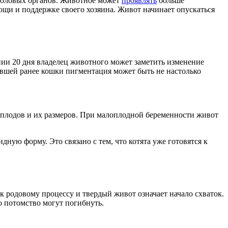
 половых органов. Животное может
проявлять
больше
щи и поддержке своего хозяина. Живот начинает опускаться
ии 20 дня владелец животного может заметить изменение
авшей ранее кошки пигментация может быть не настолько
а плодов и их размеров. При малоплодной беременности живот
ную форму. Это связано с тем, что котята уже готовятся к
к родовому процессу и твердый живот означает начало схваток.
 потомство могут погибнуть.