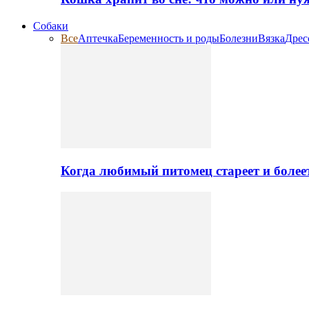
Собаки
Все
Аптечка
Беременность и роды
Болезни
Вязка
Дрес
Когда любимый питомец стареет и более