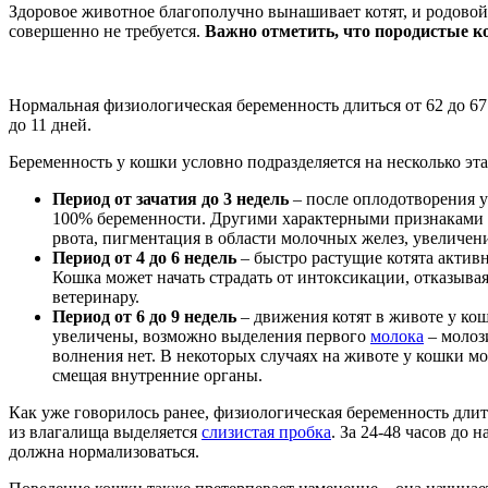
Здоровое животное благополучно вынашивает котят, и родовой
совершенно не требуется.
Важно отметить, что породистые к
Нормальная физиологическая беременность длиться от 62 до 67
до 11 дней.
Беременность у кошки условно подразделяется на несколько эта
Период от зачатия до 3 недель
– после оплодотворения у
100% беременности. Другими характерными признаками н
рвота, пигментация в области молочных желез, увеличен
Период от 4 до 6 недель
– быстро растущие котята актив
Кошка может начать страдать от интоксикации, отказыва
ветеринару.
Период от 6 до 9 недель
– движения котят в животе у ко
увеличены, возможно выделения первого
молока
– молоз
волнения нет. В некоторых случаях на животе у кошки м
смещая внутренние органы.
Как уже говорилось ранее, физиологическая беременность длит
из влагалища выделяется
слизистая пробка
. За 24-48 часов до
должна нормализоваться.