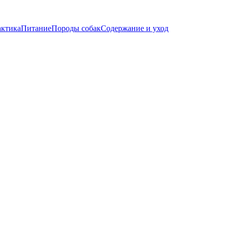
актика
Питание
Породы собак
Содержание и уход