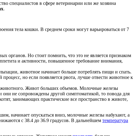
тво специалистов в сфере ветеринарии или же хозяина
ах
.
оения тела кошки. В среднем сроки могут варьироваться от 7
ых органов. Но стоит помнить, что это не является признаком
ппетита и активности, повышенное требование внимания,
ьпации, животное начинает больше потреблять пищи и спать.
процесс, но если появляется рвота, лучше отвести животное к
а животного. Живот больших объемов. Молочные железы
и они не сопровождены другой симптоматикой, то повода для
котят, занимающих практические все пространство в животе,
шим, начинает опускаться вниз, молочные железы набухают, а
снижаются с 38.4 до 36.9 градусов. В дальнейшем
температура