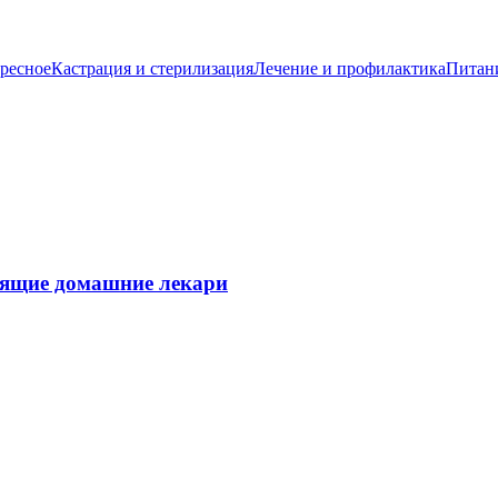
ресное
Кастрация и стерилизация
Лечение и профилактика
Питан
тоящие домашние лекари