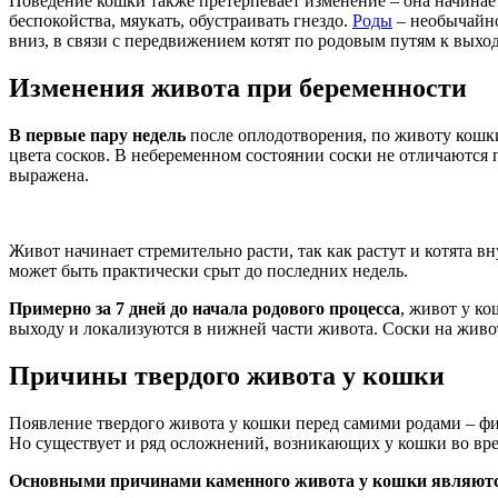
Поведение кошки также претерпевает изменение – она начинае
беспокойства, мяукать, обустраивать гнездо.
Роды
– необычайно
вниз, в связи с передвижением котят по родовым путям к выход
Изменения живота при беременности
В
первые пару недель
после оплодотворения, по животу кошк
цвета сосков. В небеременном состоянии соски не отличаются
выражена.
Живот начинает стремительно расти, так как растут и котята 
может быть практически срыт до последних недель.
Примерно за 7 дней до начала родового процесса
, живот у ко
выходу и локализуются в нижней части живота. Соски на живот
Причины твердого живота у кошки
Появление твердого живота у кошки перед самими родами – физ
Но существует и ряд осложнений, возникающих у кошки во вре
Основными причинами каменного живота у кошки являют