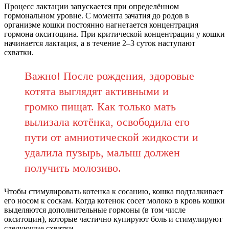
Процесс лактации запускается при определённом
гормональном уровне. С момента зачатия до родов в
организме кошки постоянно нагнетается концентрация
гормона окситоцина. При критической концентрации у кошки
начинается лактация, а в течение 2–3 суток наступают
схватки.
Важно! После рождения, здоровые
котята выглядят активными и
громко пищат. Как только мать
вылизала котёнка, освободила его
пути от амниотической жидкости и
удалила пузырь, малыш должен
получить молозиво.
Чтобы стимулировать котенка к сосанию, кошка подталкивает
его носом к соскам. Когда котенок сосет молоко в кровь кошки
выделяются дополнительные гормоны (в том числе
окситоцин), которые частично купируют боль и стимулируют
следующие схватки.