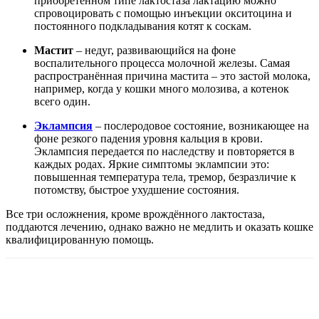
приобретенном типе лактостаза лактацию можно
спровоцировать с помощью инъекции окситоцина и
постоянного подкладывания котят к соскам.
Мастит
– недуг, развивающийся на фоне
воспалительного процесса молочной железы. Самая
распространённая причина мастита – это застой молока,
например, когда у кошки много молозива, а котенок
всего один.
Эклампсия
– послеродовое состояние, возникающее на
фоне резкого падения уровня кальция в крови.
Эклампсия передается по наследству и повторяется в
каждых родах. Яркие симптомы эклампсии это:
повышенная температура тела, тремор, безразличие к
потомству, быстрое ухудшение состояния.
Все три осложнения, кроме врождённого лактостаза,
поддаются лечению, однако важно не медлить и оказать кошке
квалифицированную помощь.