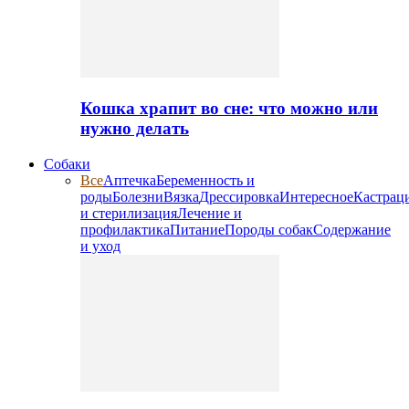
Кошка храпит во сне: что можно или
нужно делать
Собаки
Все
Аптечка
Беременность и
роды
Болезни
Вязка
Дрессировка
Интересное
Кастрац
и стерилизация
Лечение и
профилактика
Питание
Породы собак
Содержание
и уход