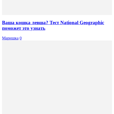
Ваша кошка левша? Тест National Geographic
поможет это узнать
Маришка
0