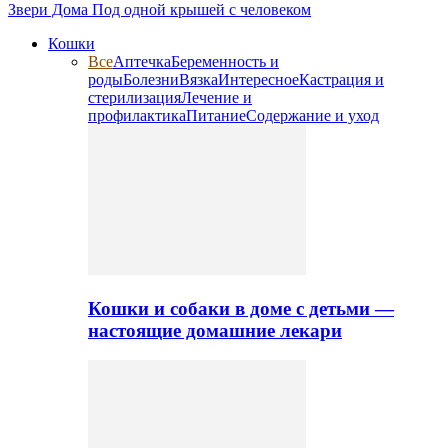
Звери Дома
Под одной крышей с человеком
Кошки
Все
Аптечка
Беременность и
роды
Болезни
Вязка
Интересное
Кастрация и
стерилизация
Лечение и
профилактика
Питание
Содержание и уход
Кошки и собаки в доме с детьми —
настоящие домашние лекари