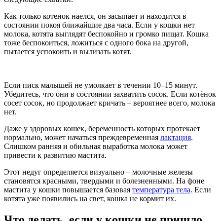
Как только котенок наелся, он засыпает и находится в
состоянии покоя ближайшие два часа. Если у кошки нет
молока, котята выглядят беспокойно и громко пищат. Кошка
тоже беспокоиться, ложиться с одного бока на другой,
пытается успокоить и вылизать котят.
Если писк малышей не умолкает в течении 10–15 минут.
Убедитесь, что они в состоянии захватить сосок. Если котёнок
сосет сосок, но продолжает кричать – вероятнее всего, молока
нет.
Даже у здоровых кошек, беременность которых протекает
нормально, может начаться преждевременная
лактация
.
Слишком ранняя и обильная выработка молока может
привести к развитию мастита.
Этот недуг определяется визуально – молочные железы
становятся красными, твердыми и болезненными. На фоне
мастита у кошки повышается базовая
температура тела
. Если
котята уже появились на свет, кошка не кормит их.
Что делать, если у кошки не пришло