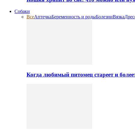
Собаки
Все
Аптечка
Беременность и роды
Болезни
Вязка
Дрес
Когда любимый питомец стареет и более