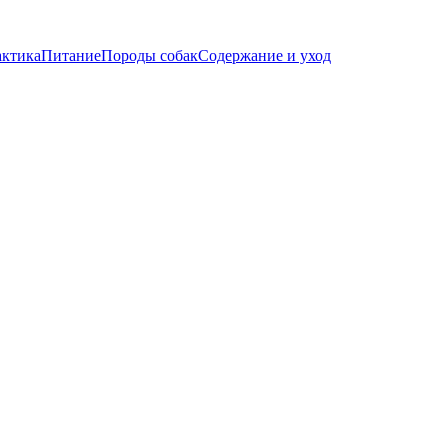
актика
Питание
Породы собак
Содержание и уход