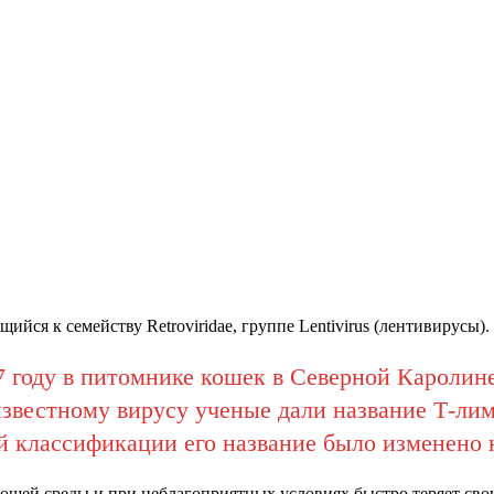
ся к семейству Retroviridae, группе Lentivirus (лентивирусы).
 году в питомнике кошек в Северной Каролине
известному вирусу ученые дали название Т-л
ой классификации его название было изменено
ющей среды и при неблагоприятных условиях быстро теряет сво