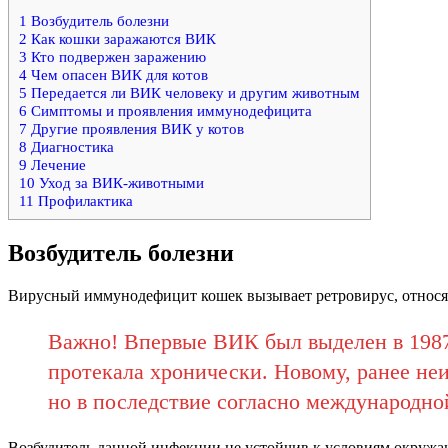
1
Возбудитель болезни
2
Как кошки заражаются ВИК
3
Кто подвержен заражению
4
Чем опасен ВИК для котов
5
Передается ли ВИК человеку и другим животным
6
Симптомы и проявления иммунодефицита
7
Другие проявления ВИК у котов
8
Диагностика
9
Лечение
10
Уход за ВИК-животными
11
Профилактика
Возбудитель болезни
Вирусный иммунодефицит кошек вызывает ретровирус, относящий
Важно! Впервые ВИК был выделен в 1987
протекала хронически. Новому, ранее не
но в последствие согласно международн
Возбудитель данной инфекции не устойчив к условиям окружа