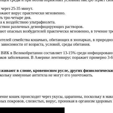
через 25-35 минут.
ожают вирус практически мгновенно.
ь три-четыре дня.
 к воздействию ультрафиолета.
йствии различных дезинфицирующих растворов.
ют опасных возбудителей практически мгновенно, в течение тр
телей семейства кошачьих, обитающих в зоопарках, в природно
зависимости от возраста, условий, среды обитания.
 ВИК в Великобритании составляет 13-15% среди инфицированн
аков заболевания. В Америке лентивирус поражает примерно 3
уживают в слюне, кровеносном русле, других физиологическ
кольку иммунные антитела не могут его уничтожить.
ение кошек происходит через укусы, царапины, поскольку в ма
х покровов, слизистых, вирус, проникая в организм здоровых 