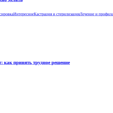
сировка
Интересное
Кастрация и стерилизация
Лечение и профил
т: как принять трудное решение