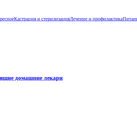
ресное
Кастрация и стерилизация
Лечение и профилактика
Питан
тоящие домашние лекари