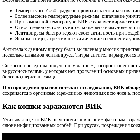
Температуры 55-60 градусов приводит к его инактивации 
Более высокие температурные режимы, кипячение уничт
При комнатной температуре ВИК сохраняет вирулентност
Относительно устойчив вирус кошачьего иммунодефицита
Лентивирусы быстро теряют свою активность при возде
Эфиры, спирт, агрессивные химические соединения убива
Антитела к данному вирусу были выявлены у многих представи
несколько штаммов лентивируса. Титры антител варьируются в 
Согласно последним полученным данным, распространенность
вирусоносителями, у которых нет проявлений основных призн
более подвержены самцы.
При проведении диагностических исследования, ВИК обнар
сохраняется в организме зараженных животных всю жизнь, пос
Как кошки заражаются ВИК
Учитывая то, что ВИК не устойчив к внешним факторам, зараж
слюне инфицированных особей. При укусах, повреждения кожны