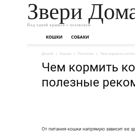
Звери Дом
Под одной крышей с человеком
КОШКИ
СОБАКИ
Домой
Кошки
Питание
Чем кормить котен
Чем кормить ко
полезные реко
От питания кошки напрямую зависит ее з