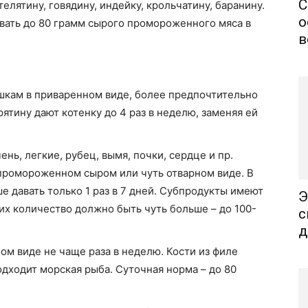
С
лятину, говядину, индейку, крольчатину, баранину.
о
авать до 80 грамм сырого промороженного мяса в
в
шкам в приваренном виде, более предпочтительно
рятину дают котенку до 4 раз в неделю, заменяя ей
ень, легкие, рубец, вымя, почки, сердце и пр.
промороженном сыром или чуть отварном виде. В
ше давать только 1 раз в 7 дней. Субпродукты имеют
Э
их количество должно быть чуть больше – до 100-
с
д
ом виде не чаще раза в неделю. Кости из филе
дходит морская рыба. Суточная норма – до 80