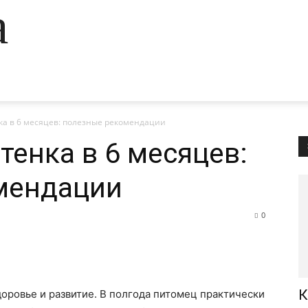
а
ка в 6 месяцев: полезные рекомендации
тенка в 6 месяцев:
мендации
0
К
доровье и развитие. В полгода питомец практически