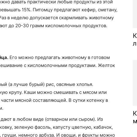
жно давать практически любые продукты из этой
ревышать 15%. Питомцу предлагают кефир, сметану,
 Раз в неделю допускается скармливать животному
дают до 20-30 грамм кисломолочных продуктов.
К
л
йца.
Его можно предлагать животному в готовом
смешивание с кисломолочными продуктами. Желток
ый (а лучше бурый) рис, овсяные хлопья.
ную крупу. Каши можно смешивать с мясом или
2 части мясной составляющей. В сутки котенку в
и.
К
дают в любом виде (отварном или сыром). Из
м
вку, зеленую фасоль, капусту цветную, кабачок,
, груши, немного арбуза. И овощи, и фрукты можно