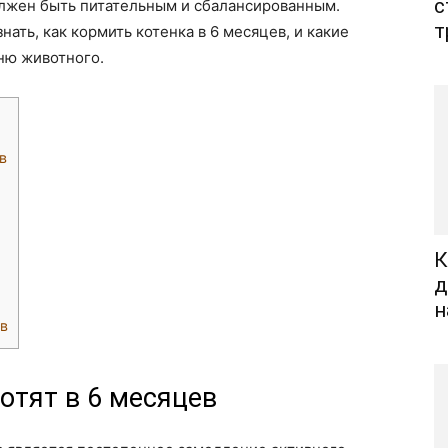
с
олжен быть питательным и сбалансированным.
т
ть, как кормить котенка в 6 месяцев, и какие
ню животного.
в
К
д
н
ев
отят в 6 месяцев