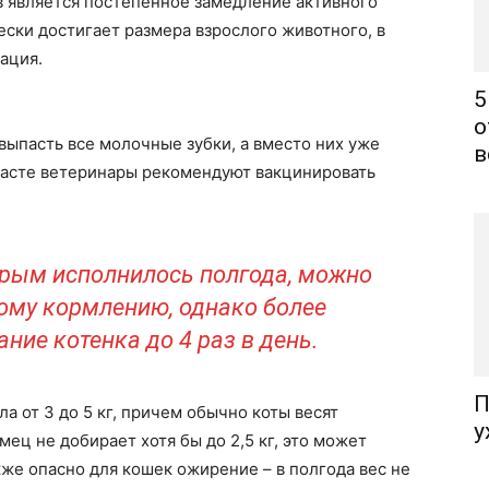
в является постепенное замедление активного
ески достигает размера взрослого животного, в
ация.
5
о
выпасть все молочные зубки, а вместо них уже
в
расте ветеринары рекомендуют вакцинировать
рым исполнилось полгода, можно
ому кормлению, однако более
ние котенка до 4 раз в день.
П
а от 3 до 5 кг, причем обычно коты весят
у
ец не добирает хотя бы до 2,5 кг, это может
кже опасно для кошек ожирение – в полгода вес не